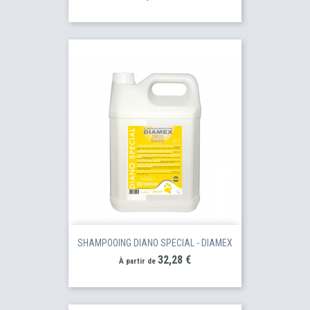
SHAMPOOING DIANO SPECIAL - DIAMEX
Prix
32,28 €
À partir de