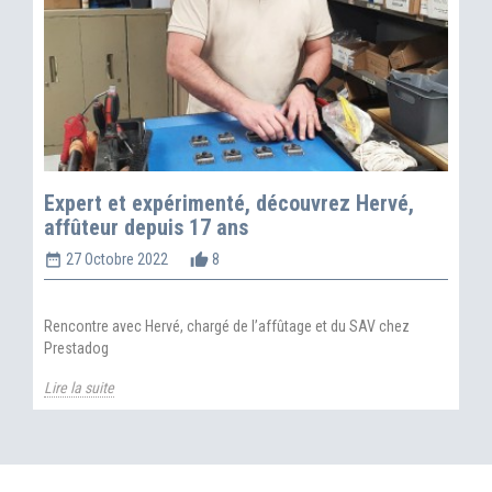
Expert et expérimenté, découvrez Hervé,
affûteur depuis 17 ans
date_range
thumb_up_alt
27 Octobre 2022
8
Rencontre avec Hervé, chargé de l’affûtage et du SAV chez
Prestadog
Lire la suite