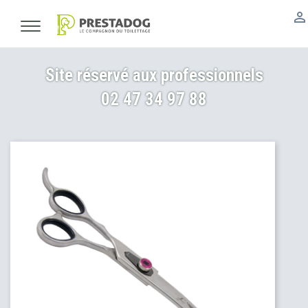

Site réservé aux professionnels
02 47 34 97 88