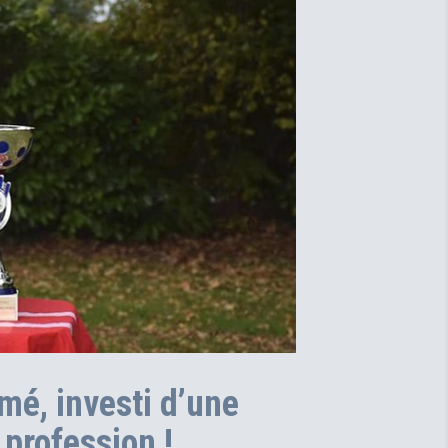
imé, investi d’une
 profession !