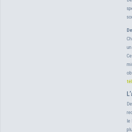
sp
so
De
Ch
un
Ce
mi
ob
té
L’
De
re
le
pl