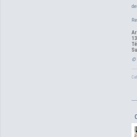
de
Re
Ar
13
Té
S
© 
Ca
C