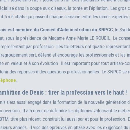
écialisé dans la coupe aux ciseaux, la tonte et l’épilation. Les gros
nt 5 à 6 chats qui passent chaque semaine entre les mains expertes d
nis est membre du Conseil d’Administration du SNPCC
, le Synd
at, sous la présidence de Madame Anne-Marie LE ROUEIL. Le consei
 représentant par profession. Les toiletteurs ont quatre représent
 regroupement sert, défend et encourage les professionnels et les in
se en valeur et à son évolution. Il est important pour tout artisan-c
tenir des réponses à des questions professionnelles. Le SNPCC se r
léphone
.
ambition de Denis : tirer la profession vers le haut !
nis s’est aussi engagé dans la formation de la nouvelle génération de
conversion. Il a à cœur de défendre les diplômes valorisant le métier
 BTM, titre plus récent, construit lui aussi par et pour la profession.
usieurs années. Il vise des épreuves en phase avec les exigences du 