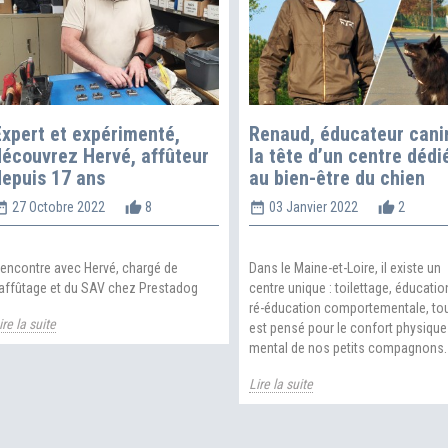
Expert et expérimenté,
Renaud, éducateur cani
découvrez Hervé, affûteur
la tête d’un centre dédi
depuis 17 ans
au bien-être du chien
range
thumb_up_alt
date_range
thumb_up_
27 Octobre 2022
8
03 Janvier 2022
2
encontre avec Hervé, chargé de
Dans le Maine-et-Loire, il existe un
’affûtage et du SAV chez Prestadog
centre unique : toilettage, éducatio
ré-éducation comportementale, tou
ire la suite
est pensé pour le confort physique
mental de nos petits compagnons.
Lire la suite