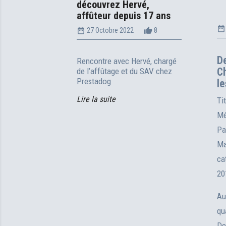
découvrez Hervé,
affûteur depuis 17 ans
À l’Atelier 
date_range
date_range
thumb_up_alt
27 Octobre 2022
8
Guadeloupe,
Baie-Mahaul
DUBERN pro
De
Rencontre avec Hervé, chargé
chiens, des
Ch
de l’affûtage et du SAV chez
touffeur des
Prestadog
le
Lire la suite
Lire la suite
Ti
Mé
Pa
Ma
ca
20
Au
qua
De