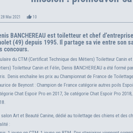
du Toilettage
Canelle BRILLAUD est
thumb_up_alt
28 Mai 2021
10
 tout juste ouvert à
toiletteuse dans le salon A
t (97), Anaïs
Flair'Allure, qu'elle a créé à
pose pour les
MATHA en Charente-Maritime
nis BANCHEREAU est toiletteur et chef d’entreprise
 soins adaptés à la
(17). Elle a déjà à son palmarès
olet (49) depuis 1995. Il partage sa vie entre son s
 Antilles.
un prix national !
s concours.
Lire la suite
tulaire du CTM (Certificat Technique des Métiers) Toiletteur Canin e
tiers) Toiletteur Canin et Félin, Denis BANCHEREAU a été formé par
ris. Denis enchaîne les prix au Championnat de France de Toilettage 
urice de Beynost : Champion de France catégorie autres poils Espo
tégorie Chat Espoir Pro en 2017, 3e catégorie Chat Espoir Pro 2018,
18.
 salon Art et Beauté Canine, dédié au toilettage des chiens et des c
lité :
nis, 1 jeune en CTM, 1 jeune en BTM. Des stagiaires viennent complé