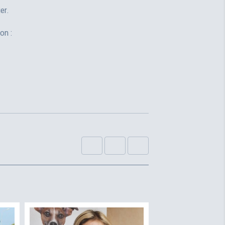
er.
on :