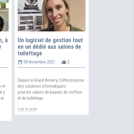
Laura, toiletteu
dynamique, s’im
la valorisation 
métier
date_range
th
16 Août 2021
n, à
Un logiciel de gestion tout
é
en un dédié aux salons de
Laura CHAPPAZ est toil
toilettage
cheffe d’entreprise che
Egly (91). Cette hyper-
alt
date_range
thumb_up_alt
08 Novembre 2021
2
une meilleure reconna
activité qui nécessite
connaissances et coup
Depuis le Grand Annecy, Créfia propose
n et
des solutions informatiques
Lire la suite
t y
pour les salons de beauté, de coiffure
 et
et de toilettage.
Lire la suite