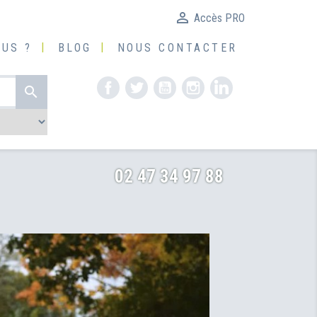

Accès PRO
US ?
BLOG
NOUS CONTACTER
Facebook
Twitter
YouTube
Instagram
LinkedIn

02 47 34 97 88