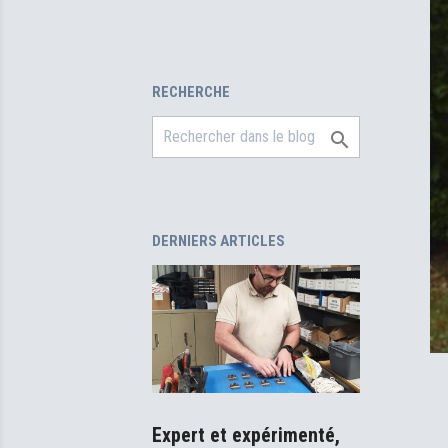
RECHERCHE

DERNIERS ARTICLES
De St Mar
Guadelou
challenge
une toile
dynamiq
Expert et expérimenté,
date_range
14 Octobr