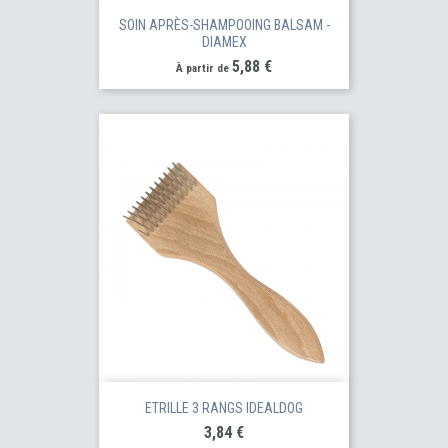
SOIN APRÈS-SHAMPOOING BALSAM -
DIAMEX
Prix
5,88 €
À partir de
ETRILLE 3 RANGS IDEALDOG
Prix
3,84 €