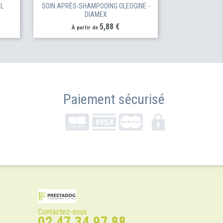
ML
SOIN APRÈS-SHAMPOOING OLEOGINE -
DIAMEX
Prix
5,88 €
À partir de
Paiement sécurisé
Contactez-nous
02 47 34 97 88