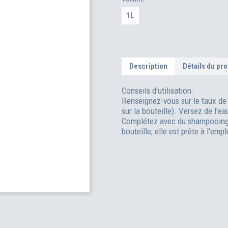
1L
Description
Détails du pro
Conseils d'utilisation:
Renseignez-vous sur le taux de 
sur la bouteille). Versez de l'ea
Complétez avec du shampooing ju
bouteille, elle est prête à l'empl