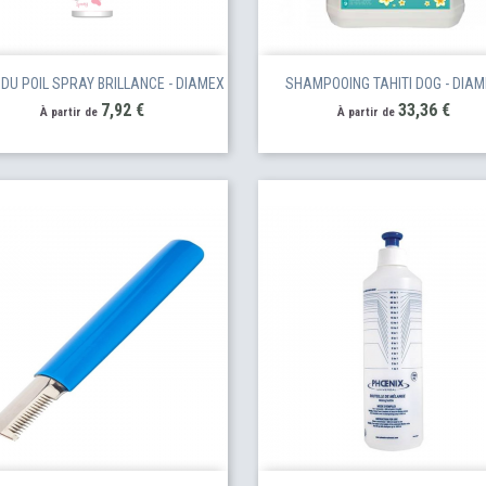
 DU POIL SPRAY BRILLANCE - DIAMEX
SHAMPOOING TAHITI DOG - DIA
Prix
Prix
7,92 €
33,36 €
À partir de
À partir de