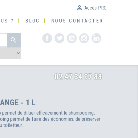

Accès PRO
US ?
BLOG
NOUS CONTACTER
Facebook
Twitter
YouTube
Instagram
LinkedIn

02 47 34 97 88
ANGE - 1 L
s permet de diluer efficacement le shampooing.
ooing permet de faire des économies, de préserver
u toiletteur.