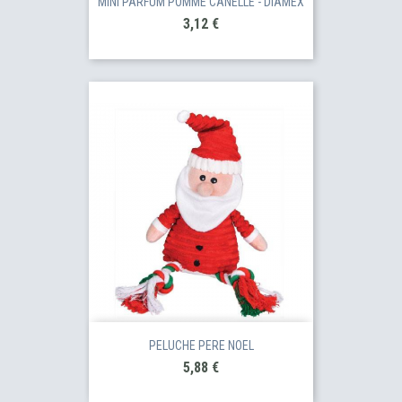
MINI PARFUM POMME CANELLE - DIAMEX
Prix
3,12 €
PELUCHE PERE NOEL
Prix
5,88 €