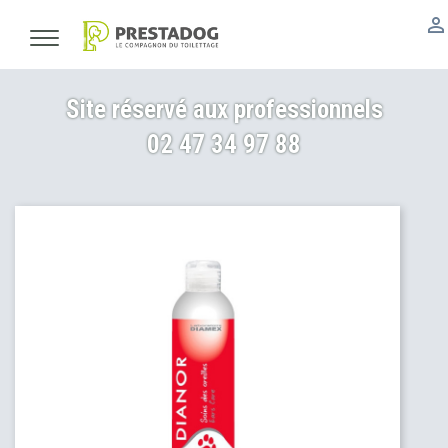

Site réservé aux professionnels
02 47 34 97 88