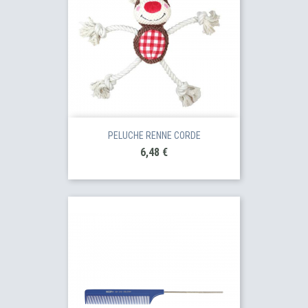
PELUCHE RENNE CORDE
Prix
6,48 €