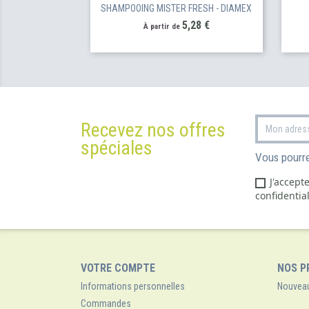
SHAMPOOING MISTER FRESH - DIAMEX
Prix
5,28 €
À partir de
Recevez nos offres
spéciales
Vous pourre
J'accept
confidential
VOTRE COMPTE
NOS P
Informations personnelles
Nouveau
Commandes