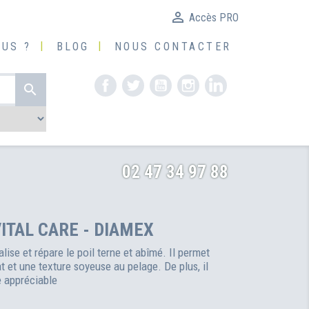

Accès PRO
US ?
BLOG
NOUS CONTACTER
Facebook
Twitter
YouTube
Instagram
LinkedIn

02 47 34 97 88
VITAL CARE - DIAMEX
alise et répare le poil terne et abîmé. Il permet
t et une texture soyeuse au pelage. De plus, il
 appréciable