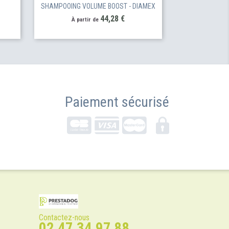
SHAMPOOING VOLUME BOOST - DIAMEX
Prix
44,28 €
À partir de
Paiement sécurisé
Contactez-nous
02 47 34 97 88