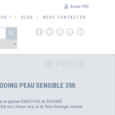

Accès PRO
US ?
BLOG
NOUS CONTACTER
Facebook
Twitter
YouTube
Instagram
LinkedIn

02 47 34 97 88
OING PEAU SENSIBLE 350
 de la gamme SMOOTHIE de BIOCARE
é vert, d'aloe vera, et de fleur d'oranger stimule