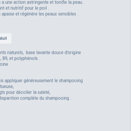
 a une action astringente et tonifie la peau .
t et nutritif pour le poil .
s apaise et régénère les peaux sensibles .
duit
nts naturels, base lavante douce d'origine
, B9, et polyphénols .
voine
Puis appliquer généreusement le shampooing
tueuse,
ts pour décoller la saleté,
disparition complète du shampooing .