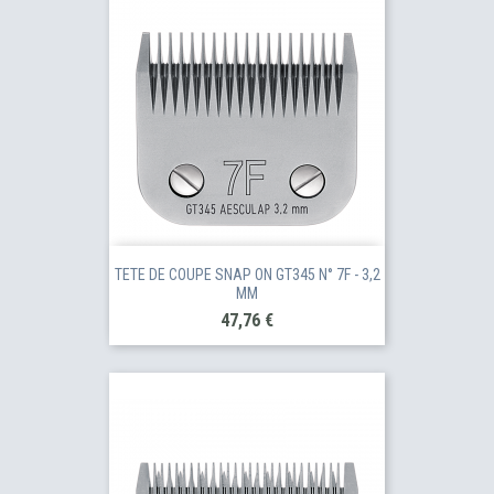
TETE DE COUPE SNAP ON GT345 N° 7F - 3,2
MM
Prix
47,76 €