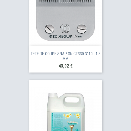
TETE DE COUPE SNAP ON GT330 N°10 - 1,5
MM
Prix
43,92 €