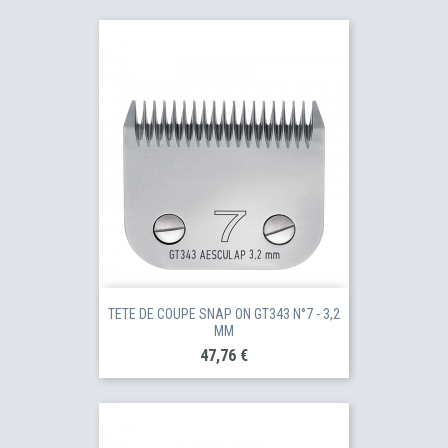
TETE DE COUPE SNAP ON GT343 N°7 - 3,2
MM
Prix
47,76 €